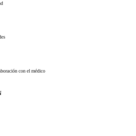
ad
des
laboración con el médico
N