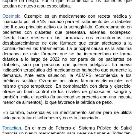
supone un riesgo. Por lo que recomienda a los pacientes que
acudan de nuevo a su especialista.
Ozempic.
Ozempic es un medicamento con receta médica y
financiado por el SNS indicado para el tratamiento de la diabetes
tipo II cuyo principio activo es la semaglutida. Concretamente en
pacientes con diabetes que presentan, además, sobrepeso.
Desde hace meses en las farmacias nos encontramos con
desabastecimiento de este fármaco que están
afectando a la
continuidad
en los tratamientos. La principal causa es la altísima
demanda de este fármaco que se ha incrementado de forma
drástica a lo largo de 2022 no por parte de los pacientes de
diabetes, sino por personas que quieren adelgazar. La nueva
indicación terapéutica del medicamento ha hecho que aumente la
demanda. Ante esta situación, la AEMPS recomienda a los
médicos sustituir Ozempic por otros fármacos disponibles del
mismo grupo terapéutico. En combinación con dieta y ejercicio,
ofrece un buen control de los niveles de glucosa en sangre y
también limita el apetito (la saciedad se presenta con una ingesta
menor de alimentos), lo que favorece la pérdida de peso.
En cambio,
Saxenda
es un medicamento similar pero se utiliza
solo para tratar el
sobrepeso
y no está financiado.
Todacitan.
En el mes de Febrero el Sistema Público de Salud
financia un nuevo medicamento para dejar de fumar el Todacitan.