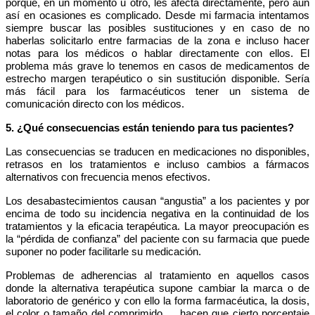
porque, en un momento u otro, les afecta directamente, pero aun
así en ocasiones es complicado. Desde mi farmacia intentamos
siempre buscar las posibles sustituciones y en caso de no
haberlas solicitarlo entre farmacias de la zona e incluso hacer
notas para los médicos o hablar directamente con ellos. El
problema más grave lo tenemos en casos de medicamentos de
estrecho margen terapéutico o sin sustitución disponible. Sería
más fácil para los farmacéuticos tener un sistema de
comunicación directo con los médicos.
5. ¿Qué consecuencias están teniendo para tus pacientes?
Las consecuencias se traducen en medicaciones no disponibles,
retrasos en los tratamientos e incluso cambios a fármacos
alternativos con frecuencia menos efectivos.
Los desabastecimientos
causan “angustia”
a los pacientes y por
encima de todo su
incidencia negativa en la continuidad de los
tratamientos
y la eficacia terapéutica. La
mayor preocupación
es
la
“pérdida de confianza” del paciente con su farmacia
que puede
suponer no poder facilitarle su medicación.
Problemas de adherencias al tratamiento en aquellos casos
donde la alternativa terapéutica supone cambiar la marca o de
laboratorio de genérico y con ello la forma farmacéutica, la dosis,
el color o tamaño del comprimido,… hacen que cierto porcentaje