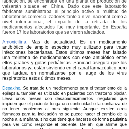
fabricación
, se encontraba en una planta de producción de
valsartán situada en China. Dado que este laboratorio
fabricante suministraba el principio activo a multitud de
laboratorios comercializadores tanto a nivel nacional como a
nivel internacional, el impacto de la retirada de los
medicamentos afectados fue muy importante. En España
fueron 17 los laboratorios que se vieron afectados.
Amoxicilina.
Mas de actualidad. Es un medicamento
a
ntibiótico de amplio espectro muy utilizado para tratar
infecciones bacterianas. Estos últimos meses han faltado
una treintena de medicamentos con este antibiótico entre
ellos jarabes y gotas pediátricas. Sanidad asegura que los
laboratorios ya están sirviendo en el canal farmacéutico pero
que tardara en normalizarse por el auge de los virus
respiratorios estos últimos meses.
Depakine
.
Se trata de un medicamento para el tratamiento de la
epilepsia, también es utilizado en pacientes con trastorno bipolar.
Lleva unos meses con desabastecimientos irregulares que
impiden que el paciente tenga una continuidad o la confianza de
no tener problemas al mes siguiente. Aunque existen otros
fármacos para tal indicación no se puede hacer el cambio de la
noche a la mañana, sino que tiene que hacerse de forma paulatina
para ver cómo responde el paciente. De ahí que afirme que