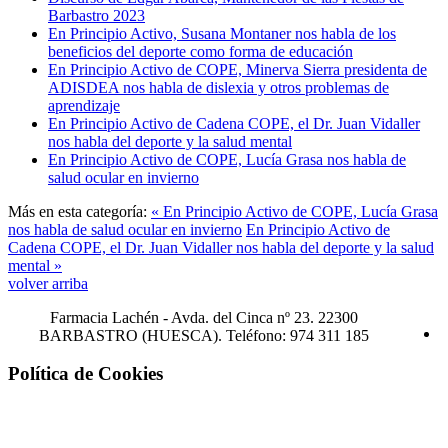
Barbastro 2023
En Principio Activo, Susana Montaner nos habla de los
beneficios del deporte como forma de educación
En Principio Activo de COPE, Minerva Sierra presidenta de
ADISDEA nos habla de dislexia y otros problemas de
aprendizaje
En Principio Activo de Cadena COPE, el Dr. Juan Vidaller
nos habla del deporte y la salud mental
En Principio Activo de COPE, Lucía Grasa nos habla de
salud ocular en invierno
Más en esta categoría:
« En Principio Activo de COPE, Lucía Grasa
nos habla de salud ocular en invierno
En Principio Activo de
Cadena COPE, el Dr. Juan Vidaller nos habla del deporte y la salud
mental »
volver arriba
Farmacia Lachén -
Avda. del Cinca nº 23. 22300
BARBASTRO (HUESCA). Teléfono: 974 311 185
Política de Cookies
¡Atención! Este sitio usa cookies y
tecnologías similares.