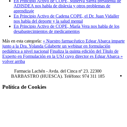
En Principio Activo de COPE, Minerva Sierra presidenta de
ADISDEA nos habla de dislexia y otros problemas de
aprendizaje
En Principio Activo de Cadena COPE, el Dr. Juan Vidaller
nos habla del deporte y la salud mental
En Principio Activo de COPE, María Vera nos habla de los
desabastecimientos de medicamentos
Más en esta categoría:
« Nuestro farmacéutico Edgar Abarca imparte
junto a la Dra. Yolanda Gilaberte un webinar en formulación
pediátrica a nivel nacional
Finaliza la quinta edición del Título de
Experto en Formulación en la USJ cuyo director es Edgar Abarca »
volver arriba
Farmacia Lachén -
Avda. del Cinca nº 23. 22300
BARBASTRO (HUESCA). Teléfono: 974 311 185
Política de Cookies
¡Atención! Este sitio usa cookies y
tecnologías similares.
Si no cambia la configuración de su navegador, usted acepta su uso.
Saber más