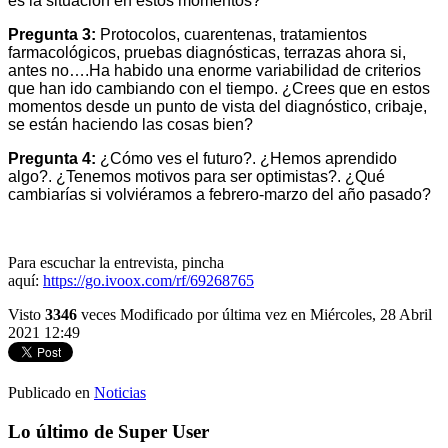
es la situación en estos momentos?
Pregunta 3:
Protocolos, cuarentenas, tratamientos
farmacológicos, pruebas diagnósticas, terrazas ahora si,
antes no….Ha habido una enorme variabilidad de criterios
que han ido cambiando con el tiempo. ¿Crees que en estos
momentos desde un punto de vista del diagnóstico, cribaje,
se están haciendo las cosas bien?
Pregunta 4:
¿Cómo ves el futuro?. ¿Hemos aprendido
algo?. ¿Tenemos motivos para ser optimistas?. ¿Qué
cambiarías si volviéramos a febrero-marzo del año pasado?
Para escuchar la entrevista, pincha
aquí:
https://go.ivoox.com/rf/69268765
Visto
3346
veces
Modificado por última vez en Miércoles, 28 Abril
2021 12:49
Publicado en
Noticias
Lo último de Super User