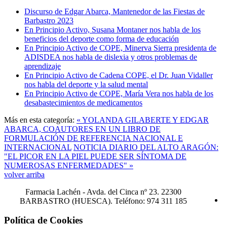
Discurso de Edgar Abarca, Mantenedor de las Fiestas de
Barbastro 2023
En Principio Activo, Susana Montaner nos habla de los
beneficios del deporte como forma de educación
En Principio Activo de COPE, Minerva Sierra presidenta de
ADISDEA nos habla de dislexia y otros problemas de
aprendizaje
En Principio Activo de Cadena COPE, el Dr. Juan Vidaller
nos habla del deporte y la salud mental
En Principio Activo de COPE, María Vera nos habla de los
desabastecimientos de medicamentos
Más en esta categoría:
« YOLANDA GILABERTE Y EDGAR
ABARCA, COAUTORES EN UN LIBRO DE
FORMULACIÓN DE REFERENCIA NACIONAL E
INTERNACIONAL
NOTICIA DIARIO DEL ALTO ARAGÓN:
"EL PICOR EN LA PIEL PUEDE SER SÍNTOMA DE
NUMEROSAS ENFERMEDADES" »
volver arriba
Farmacia Lachén -
Avda. del Cinca nº 23. 22300
BARBASTRO (HUESCA). Teléfono: 974 311 185
Política de Cookies