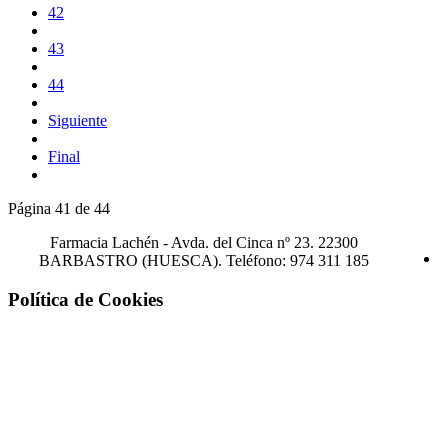
42
43
44
Siguiente
Final
Página 41 de 44
Farmacia Lachén -
Avda. del Cinca nº 23. 22300
BARBASTRO (HUESCA). Teléfono: 974 311 185
Política de Cookies
¡Atención! Este sitio usa cookies y
tecnologías similares.
Si no cambia la configuración de su navegador, usted acepta su uso.
Saber más