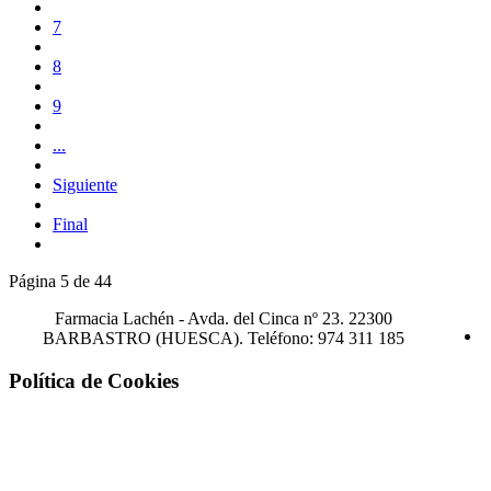
7
8
9
...
Siguiente
Final
Página 5 de 44
Farmacia Lachén -
Avda. del Cinca nº 23. 22300
BARBASTRO (HUESCA). Teléfono: 974 311 185
Política de Cookies
¡Atención! Este sitio usa cookies y
tecnologías similares.